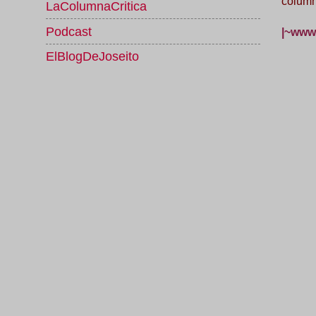
column
LaColumnaCritica
Podcast
|~www.
ElBlogDeJoseito