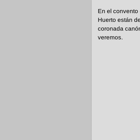
En el convento
Huerto están d
coronada canón
veremos.