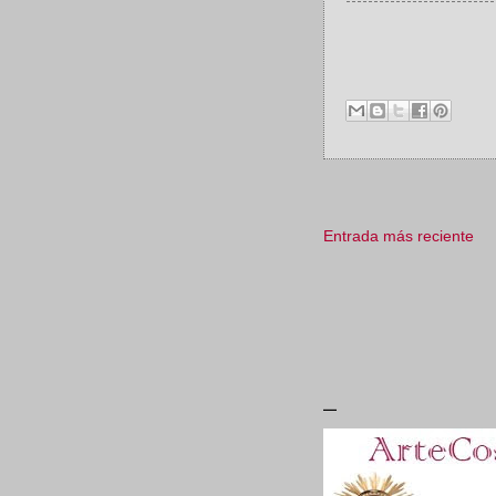
Entrada más reciente
_