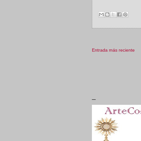
Entrada más reciente
_