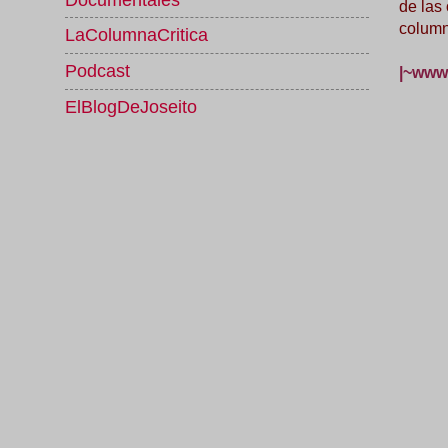
de las
column
LaColumnaCritica
Podcast
|~www.
ElBlogDeJoseito