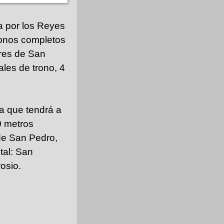
ga por los Reyes
ronos completos
ores de San
ales de trono, 4
ía que tendrá a
0 metros
 de San Pedro,
tal: San
osio.