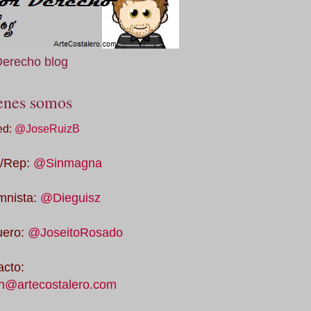
Derecho blog
enes somos
ed:
@JoseRuizB
/Rep:
@Sinmagna
mnista:
@Dieguisz
uero:
@JoseitoRosado
acto:
n@artecostalero.com