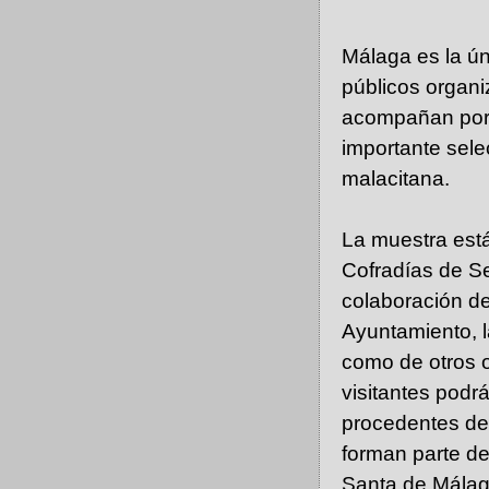
Málaga es la ún
públicos organi
acompañan por 
importante selec
malacitana.
La muestra est
Cofradías de S
colaboración de
Ayuntamiento, l
como de otros o
visitantes pod
procedentes del
forman parte d
Santa de Málaga