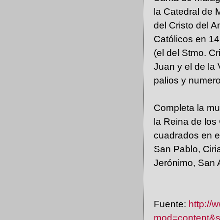
la Catedral de 
del Cristo del 
Católicos en 1
(el del Stmo. C
Juan y el de la 
palios y numero
Completa la mues
la Reina de los
cuadrados en el
San Pablo, Ciria
Jerónimo, San 
Fuente:
http://
mod=content&