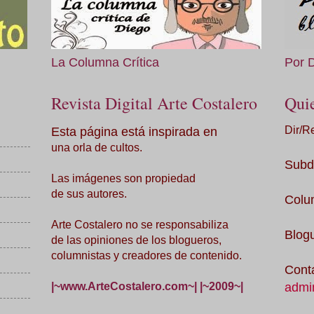
La Columna Crítica
Por 
Revista Digital Arte Costalero
Qui
Esta página está inspirada en
Dir/R
una orla de cultos.
Subd
Las imágenes son propiedad
de sus autores.
Colu
Arte Costalero no se responsabiliza
Blog
de las opiniones de los blogueros,
columnistas y creadores de contenido.
Cont
admi
|~www.ArteCostalero.com~| |~2009~|