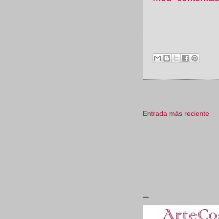
Entrada más reciente
_