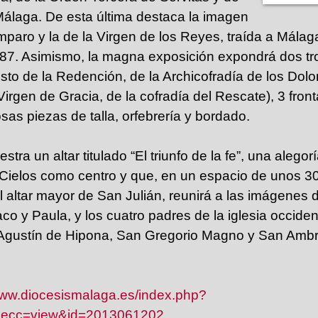
Málaga. De esta última destaca la imagen
Amparo y la de la Virgen de los Reyes, traída a Mála
487. Asimismo, la magna exposición expondrá dos t
risto de la Redención, de la Archicofradía de los Dol
Virgen de Gracia, de la cofradía del Rescate), 3 front
sas piezas de talla, orfebrería y bordado.
tra un altar titulado “El triunfo de la fe”, una alegor
 Cielos como centro y que, en un espacio de unos 3
 altar mayor de San Julián, reunirá a las imágenes
co y Paula, y los cuatro padres de la iglesia occiden
Agustín de Hipona, San Gregorio Magno y San Ambr
www.diocesismalaga.es/index.php?
secc=view&id=2013061202