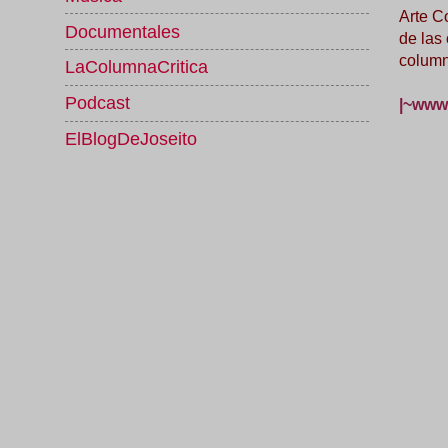
Arte C
Documentales
de las
column
LaColumnaCritica
Podcast
|~www.
ElBlogDeJoseito