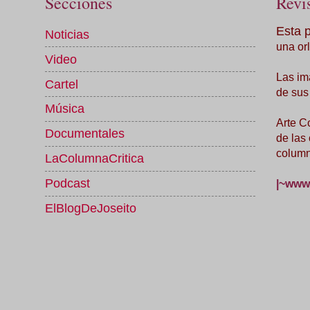
Secciones
Revis
Esta 
Noticias
una orl
Video
Las im
Cartel
de sus
Música
Arte C
Documentales
de las
column
LaColumnaCritica
Podcast
|~www.
ElBlogDeJoseito