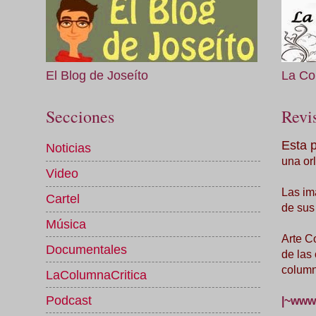
El Blog de Joseíto
La Co
Secciones
Revis
Esta 
Noticias
una orl
Video
Las im
Cartel
de sus
Música
Arte C
Documentales
de las
column
LaColumnaCritica
Podcast
|~www.