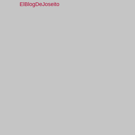
ElBlogDeJoseito