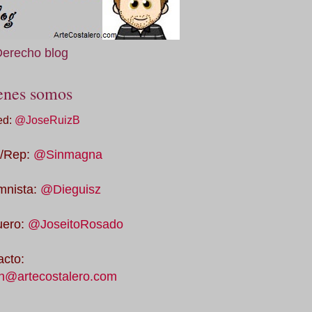
Derecho blog
enes somos
ed:
@JoseRuizB
/Rep:
@Sinmagna
mnista:
@Dieguisz
uero:
@JoseitoRosado
acto:
n@artecostalero.com