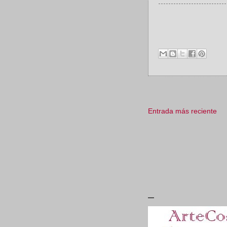
Entrada más reciente
_