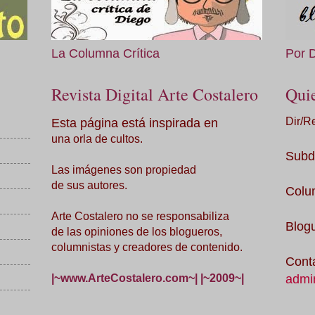
La Columna Crítica
Por 
Revista Digital Arte Costalero
Qui
Esta página está inspirada en
Dir/R
una orla de cultos.
Subd
Las imágenes son propiedad
de sus autores.
Colu
Arte Costalero no se responsabiliza
Blog
de las opiniones de los blogueros,
columnistas y creadores de contenido.
Cont
admi
|~www.ArteCostalero.com~| |~2009~|