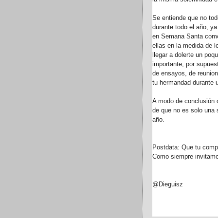
Se entiende que no tod
durante todo el año, ya
en Semana Santa como 
ellas en la medida de l
llegar a dolerte un poq
importante, por supue
de ensayos, de reunion
tu hermandad durante un
A modo de conclusión os
de que no es solo una 
año.
Postdata: Que tu comp
Como siempre invitamo
@Dieguisz