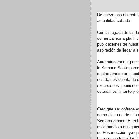
De nuevo nos encontr
actualidad cofrade.
Con la llegada de las 
comenzamos a planifica
publicaciones de nuest
aspiración de llegar a s
Automáticamente parec
la Semana Santa parec
contactamos con capat
nos damos cuenta de q
excursiones, reuniones
estábamos al tanto y d
Creo que ser cofrade es
como dice uno de mis c
Semana grande. El cofr
asociándolo a cualquie
de Resurrección, ya qu
la misma solemnidad co