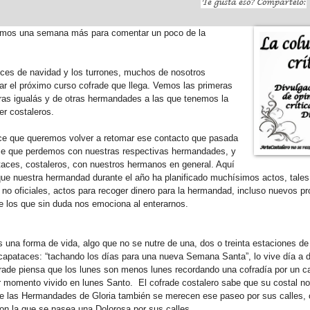
amos una semana más para comentar un poco de la
luces de navidad y los turrones, muchos de nosotros
r el próximo curso cofrade que llega. Vemos las primeras
ras igualás y de otras hermandades a las que tenemos la
er costaleros.
e que queremos volver a retomar ese contacto que pasada
e que perdemos con nuestras respectivas hermandades, y
aces, costaleros, con nuestros hermanos en general. Aquí
ue nuestra hermandad durante el año ha planificado muchísimos actos, tale
 no oficiales, actos para recoger dinero para la hermandad, incluso nuevos p
e los que sin duda nos emociona al enterarnos.
 una forma de vida, algo que no se nutre de una, dos o treinta estaciones de
apataces: “tachando los días para una nueva Semana Santa”, lo vive día a d
ade piensa que los lunes son menos lunes recordando una cofradía por un cal
r momento vivido en lunes Santo. El cofrade costalero sabe que su costal n
e las Hermandades de Gloria también se merecen ese paseo por sus calles, 
n la que se pasea una Dolorosa por sus calles.