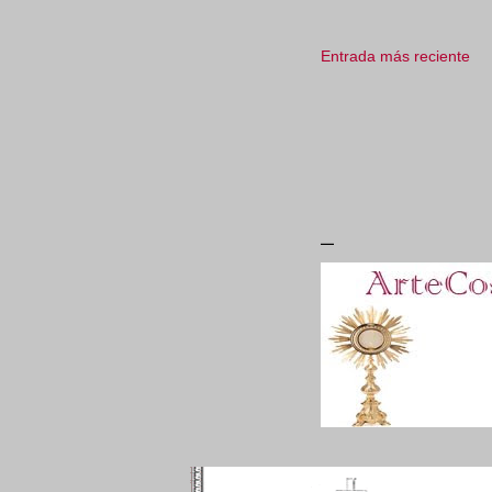
Entrada más reciente
_