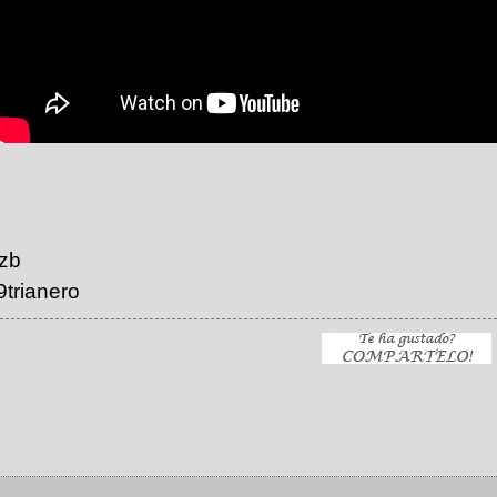
izb
trianero