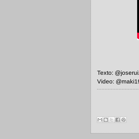
Texto: @joseru
Video: @maki19