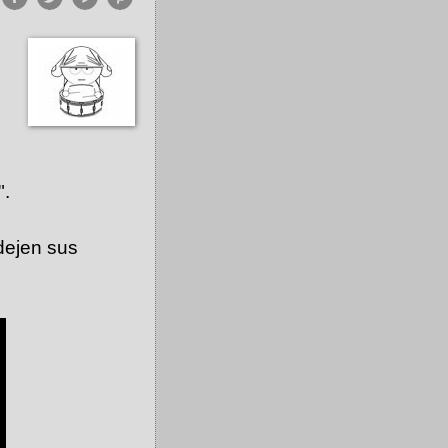
".
 dejen sus