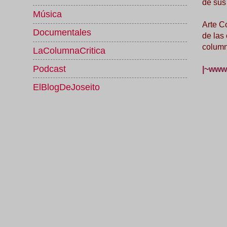
de sus
Música
Arte C
Documentales
de las
column
LaColumnaCritica
Podcast
|~www.
ElBlogDeJoseito