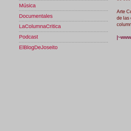
Música
Arte C
Documentales
de las
column
LaColumnaCritica
Podcast
|~www.
ElBlogDeJoseito