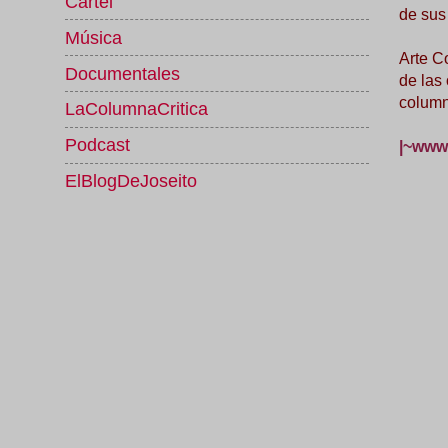
Cartel
de sus
Música
Arte C
Documentales
de las
column
LaColumnaCritica
Podcast
|~www.
ElBlogDeJoseito