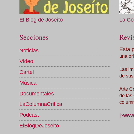
El Blog de Joseíto
La Co
Secciones
Revis
Esta 
Noticias
una orl
Video
Las im
Cartel
de sus
Música
Arte C
Documentales
de las
column
LaColumnaCritica
Podcast
|~www.
ElBlogDeJoseito