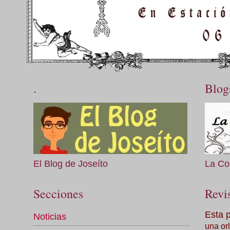
.
Blog
El Blog de Joseíto
La Co
Secciones
Revis
Esta 
Noticias
una orl