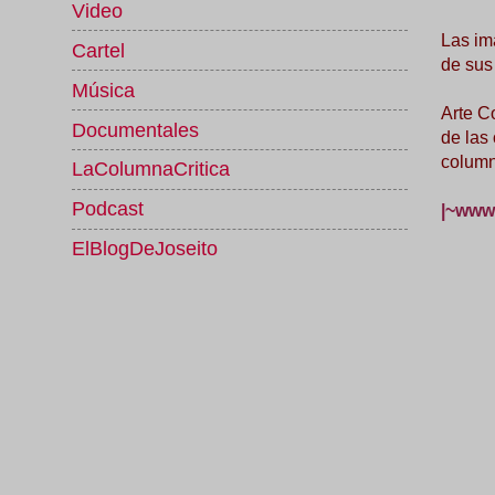
Video
Las im
Cartel
de sus
Música
Arte C
Documentales
de las
column
LaColumnaCritica
Podcast
|~www.
ElBlogDeJoseito