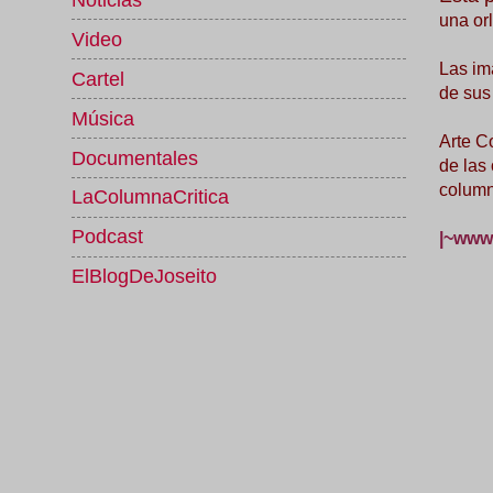
una orl
Video
Las im
Cartel
de sus
Música
Arte C
Documentales
de las
column
LaColumnaCritica
Podcast
|~www.
ElBlogDeJoseito