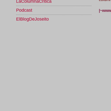
LaColumnaCritica
Podcast
|~www.
ElBlogDeJoseito