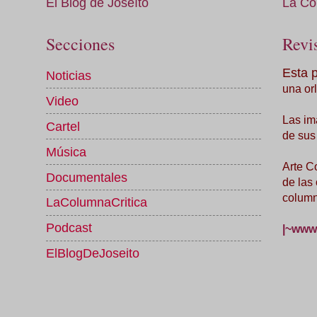
El Blog de Joseíto
La Co
Secciones
Revis
Esta 
Noticias
una orl
Video
Las im
Cartel
de sus
Música
Arte C
Documentales
de las
column
LaColumnaCritica
Podcast
|~www.
ElBlogDeJoseito