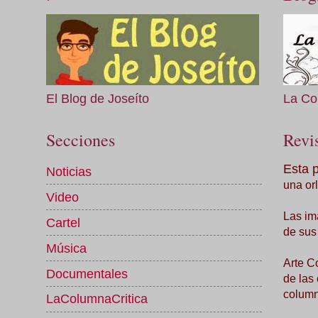
El Blog de Joseíto
La Co
Secciones
Revis
Esta 
Noticias
una orl
Video
Las im
Cartel
de sus
Música
Arte C
Documentales
de las
column
LaColumnaCritica