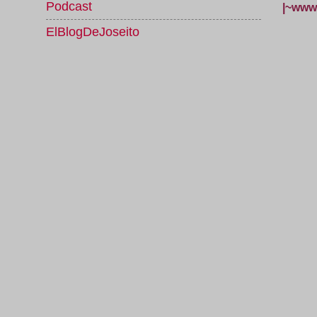
Podcast
|~www.
ElBlogDeJoseito