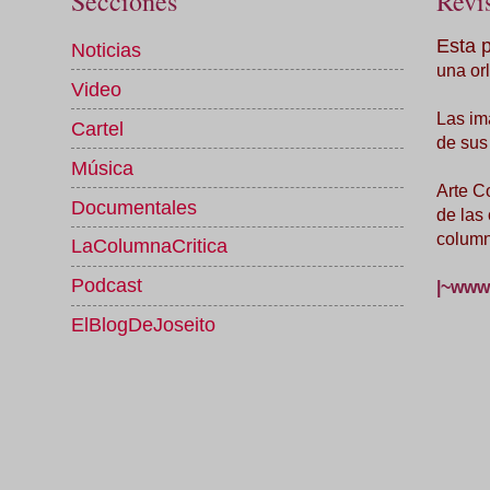
Secciones
Revis
Esta 
Noticias
una orl
Video
Las im
Cartel
de sus
Música
Arte C
Documentales
de las
column
LaColumnaCritica
Podcast
|~www.
ElBlogDeJoseito