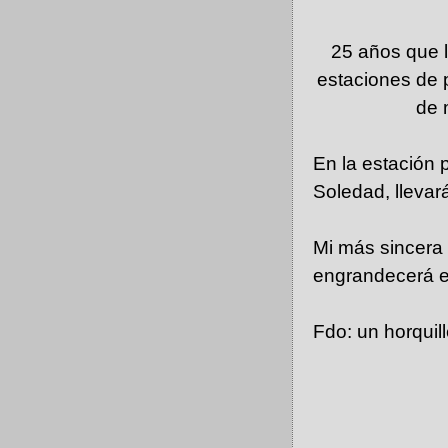
25 años que 
estaciones de p
de 
En la estación 
Soledad, llevar
Mi más sincera 
engrandecerá el 
Fdo: un horquill