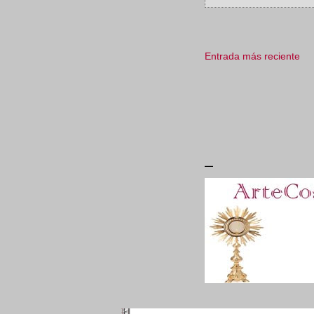
Entrada más reciente
_