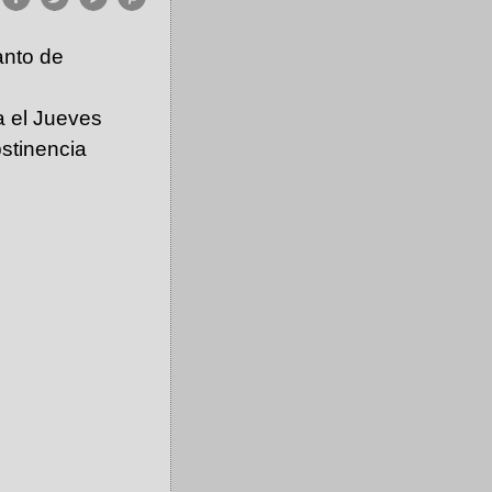
anto de
a el Jueves
bstinencia