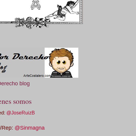
Derecho blog
enes somos
ed:
@JoseRuizB
/Rep:
@Sinmagna